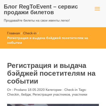
Блог RegToEvent – сервис
продажи билетов
Продавайте билеты на свои ивенты легко!
Главная
/
Check-in
/
Регистрация и выдача бэйджей посетителям на
событии
Регистрация и выдача
бэйджей посетителям на
событии
От :
Prodano
18.05.2020
Категории :
Check-in
Tags:
Checkin
,
бейдж
,
Регистрация участников
,
участники