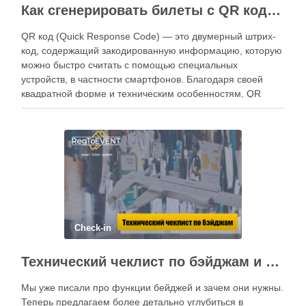
Как сгенерировать билеты с QR кодами для гостей события
QR код (Quick Response Code) — это двумерный штрих-
код, содержащий закодированную информацию, которую
можно быстро считать с помощью специальных
устройств, в частности смартфонов. Благодаря своей
квадратной форме и техническим особенностям, QR
коды легко считываются даже в условиях повреждения
или плохой видимости. Почему QR коды удобны для
билетов? Сегодня QR коды …
Check-in
Технический чеклист по бэйджам и нюансы дизайна
Мы уже писали про функции бейджей и зачем они нужны.
Теперь предлагаем более детально углубиться в