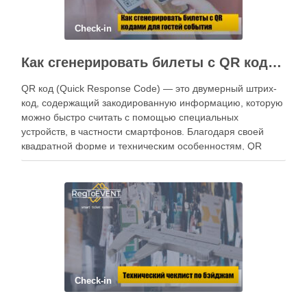
Check-in
Как сгенерировать билеты с QR кодами для гостей события
QR код (Quick Response Code) — это двумерный штрих-
код, содержащий закодированную информацию, которую
можно быстро считать с помощью специальных
устройств, в частности смартфонов. Благодаря своей
квадратной форме и техническим особенностям, QR
коды легко считываются даже в условиях повреждения
или плохой видимости. Почему QR коды удобны для
билетов? Сегодня QR коды …
Check-in