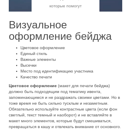
специальных
это, семинар,
покрывать расходы,
только помогает
которые помогут
устройств, в
форум или мастер-
предоставляют
собирать данные,
вам привлечь
частности
класс, программа
дополнительные
необходимые для
больше
Визуальное
смартфонов.
играет ключевую
ресурсы и
организационных
посетителей и
Благодаря своей
роль в обеспечении
оформление бейджа
повышают имидж
моментов, но и
упростить
квадратной форме
удобства для
события. Для
является важным
организационные
и техническим
участников. Она
Цветовое оформление
успешного
инструментом для
процессы. Ваши
Единый стиль
особенностям, QR
помогает всем
привлечения
улучшения
билеты должны
Важные элементы
коды легко
участникам
спонсоров важно
Высечки
нетворкинга и
продаваться
считываются даже
ориентироваться в
понимать их…
Место под идентификацию участника
взаимодействия с
непрерывно – и
Качество печати
в условиях
пространстве,
аудиторией после
днем, и…
повреждения или
находить
Цветовое оформление
(макет для печати бейджа)
Read More
мероприятия.…
должно быть подходящим под тематику ивента,
плохой…
необходимую
запоминающимся и не раздражать своими цветами. Но в
Read More
информацию о
тоже время не быть сильно тусклым и незаметным.
Read More
выступлениях и…
Read More
Обязательно используйте контрастные цвета (если фон
светлый, текст темный и наоборот) и не вставляйте в
макет много элементов, которые будут смешиваться,
Read More
превращаться в кашу и отвлекать внимание от основного.