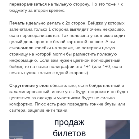
Организаторам
Помощь в
переворачиваться на тыльную сторону. Но это тоже + к
проведении
Организаторам
бюджету за второй крепеж.
Организаторам
ивента
Регистрация и
продажа
Помощь в
Продвижение
Организаторам
Печать
идеально делать с 2х сторон. Бейджи у которых
билетов
проведении
ивента
запечатана только 1 сторона выглядят очень некрасиво,
ивента
Как
Помощь в
если переворачиваются. Так половина участников ходит
Регистрация и
проведении
Регистрация и
Как
продажа
целый день просто с белой картонкой на шее. А вы
создать
ивента
продажа
билетов
сэкономили копейки на тираже, но потеряли целую
билетов
создать
программ
страницу на которой могли бы разместить полезную
информацию. Если вам нужен цветной полноцветный
Как
эффектив
15
у
бейдж, то на языке полиграфии это 4+4 (или 4+0, если
Как
привлека
печать нужна только с одной стороны)
ную
инструме
мероприя
сгенерир
ть
Скругление углов
обязательно, если бейдж плотный и
форму
нтов
тия:
овать
заламинированный, иначе углы будут острыми и он будет
спонсоро
регистра
увеличен
цепляться за одежду и участникам будет не сильно
эффектив
билеты с
комфортно. Плюс есть риск повредить тонкие блузы или
в и
ции
ия
ный
свитера, зацепив нити ткани.
QR
партнеро
участнико
продаж
тайминг и
кодами
в на
в
билетов
интеракт
для