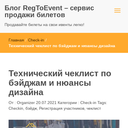
Блог RegToEvent – сервис
продажи билетов
Продавайте билеты на свои ивенты легко!
Главная
/
Check-in
/
Технический чеклист по бэйджам и нюансы дизайна
Технический чеклист по
бэйджам и нюансы
дизайна
От :
Organizer
20.07.2021
Категории :
Check-in
Tags:
Checkin
,
бэйдж
,
Регистрация участников
,
чеклист