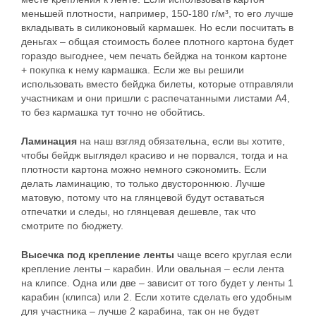
меньшей плотности, например, 150-180 г/м³, то его лучше
вкладывать в силиконовый кармашек. Но если посчитать в
деньгах – общая стоимость более плотного картона будет
гораздо выгоднее, чем печать бейджа на тонком картоне
+ покупка к нему кармашка. Если же вы решили
использовать вместо бейджа билеты, которые отправляли
участникам и они пришли с распечатанными листами А4,
то без кармашка тут точно не обойтись.
Ламинация
на наш взгляд обязательна, если вы хотите,
чтобы бейдж выглядел красиво и не порвался, тогда и на
плотности картона можно немного сэкономить. Если
делать ламинацию, то только двустороннюю. Лучше
матовую, потому что на глянцевой будут оставаться
отпечатки и следы, но глянцевая дешевле, так что
смотрите по бюджету.
Высечка под крепление ленты
чаще всего круглая если
крепление ленты – карабин. Или овальная – если лента
Networking
на клипсе. Одна или две – зависит от того будет у ленты 1
карабин (клипса) или 2. Если хотите сделать его удобным
Организаторам
для участника – лучше 2 карабина, так он не будет
Check-in