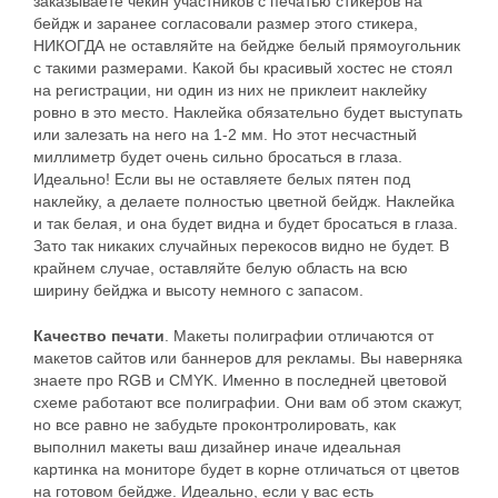
заказываете чекин участников с печатью стикеров на
бейдж и заранее согласовали размер этого стикера,
НИКОГДА не оставляйте на бейдже белый прямоугольник
с такими размерами. Какой бы красивый хостес не стоял
на регистрации, ни один из них не приклеит наклейку
ровно в это место. Наклейка обязательно будет выступать
или залезать на него на 1-2 мм. Но этот несчастный
миллиметр будет очень сильно бросаться в глаза.
Идеально! Если вы не оставляете белых пятен под
наклейку, а делаете полностью цветной бейдж. Наклейка
и так белая, и она будет видна и будет бросаться в глаза.
Зато так никаких случайных перекосов видно не будет. В
крайнем случае, оставляйте белую область на всю
ширину бейджа и высоту немного с запасом.
Качество печати
. Макеты полиграфии отличаются от
макетов сайтов или баннеров для рекламы. Вы наверняка
знаете про RGB и CMYK. Именно в последней цветовой
схеме работают все полиграфии. Они вам об этом скажут,
но все равно не забудьте проконтролировать, как
выполнил макеты ваш дизайнер иначе идеальная
картинка на мониторе будет в корне отличаться от цветов
на готовом бейдже. Идеально, если у вас есть