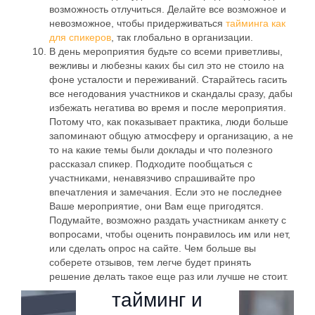
Организаторам
возможность отлучиться. Делайте все возможное и
Check-in
невозможное, чтобы придерживаться
тайминга как
Организаторам
Помощь в
для спикеров
, так глобально в организации.
проведении
Организаторам
Организаторам
В день мероприятия будьте со всеми приветливы,
ивента
Регистрация и
продажа
вежливы и любезны каких бы сил это не стоило на
Помощь в
Продвижение
Организаторам
билетов
проведении
фоне усталости и переживаний. Старайтесь гасить
ивента
ивента
Как
все негодования участников и скандалы сразу, дабы
Помощь в
Регистрация и
проведении
избежать негатива во время и после мероприятия.
Регистрация и
Как
продажа
создать
ивента
Потому что, как показывает практика, люди больше
продажа
билетов
билетов
запоминают общую атмосферу и организацию, а не
создать
программ
то на какие темы были доклады и что полезного
Как
рассказал спикер. Подходите пообщаться с
эффектив
15
у
Как
участниками, ненавязчиво спрашивайте про
привлека
ную
инструме
впечатления и замечания. Если это не последнее
мероприя
сгенерир
Ваше мероприятие, они Вам еще пригодятся.
ть
форму
нтов
тия:
Подумайте, возможно раздать участникам анкету с
овать
вопросами, чтобы оценить понравилось им или нет,
спонсоро
регистра
увеличен
эффектив
или сделать опрос на сайте. Чем больше вы
билеты с
в и
соберете отзывов, тем легче будет принять
ции
ия
ный
QR
решение делать такое еще раз или лучше не стоит.
партнеро
участнико
продаж
тайминг и
кодами