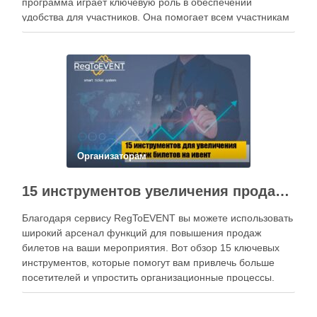
программа играет ключевую роль в обеспечении
удобства для участников. Она помогает всем участникам
ориентироваться в пространстве, находить необходимую
информацию о выступлениях и спикерах, а также удобно
планировать свое время. Программа мероприятия также
…
Организаторам
15 инструментов увеличения продаж билетов на события
Благодаря сервису RegToEVENT вы можете использовать
широкий арсенал функций для повышения продаж
билетов на ваши мероприятия. Вот обзор 15 ключевых
инструментов, которые помогут вам привлечь больше
посетителей и упростить организационные процессы.
Ваши билеты должны продаваться непрерывно – и днем,
и ночью. Форма регистрации с возможностью онлайн-