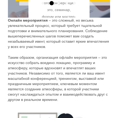
помощью
того, конференция
они помогают
участников. Она не
инструментов,
специальных
это, семинар,
покрывать расходы,
только помогает
которые помогут
устройств, в
форум или мастер-
предоставляют
собирать данные,
вам привлечь
Онлайн мероприятия
– это сложный, но весьма
частности
класс, программа
дополнительные
увлекательный процесс, который требует тщательной
необходимые для
больше
смартфонов.
играет ключевую
подготовки и внимательного планирования. Соблюдение
ресурсы и
организационных
посетителей и
вышеперечисленных шагов поможет вам создать
Благодаря своей
роль в обеспечении
повышают имидж
моментов, но и
упростить
незабываемый ивент, который оставит яркие впечатления
квадратной форме
удобства для
события. Для
у всех его участников.
является важным
организационные
и техническим
участников. Она
успешного
инструментом для
процессы. Ваши
Таким образом, организация офлайн мероприятия – это
особенностям, QR
помогает всем
привлечения
улучшения
билеты должны
искусство собрать воедино локацию, программу и
коды легко
участникам
спонсоров важно
нетворкинга и
атмосферу, которые вдохновят и впечатлят ваших
продаваться
считываются даже
ориентироваться в
понимать их…
участников. Независимо от того, является ли ваш ивент
взаимодействия с
непрерывно – и
в условиях
пространстве,
масштабной конференцией, тренингом, выставкой или
аудиторией после
днем, и…
праздничным мероприятием, ключевым моментом
повреждения или
Read More
находить
мероприятия.…
является создание атмосферы, в которой участники
плохой…
необходимую
смогут наслаждаться опытом и взаимодействовать друг с
Read More
информацию о
другом в реальном времени.
Read More
Read More
выступлениях и…