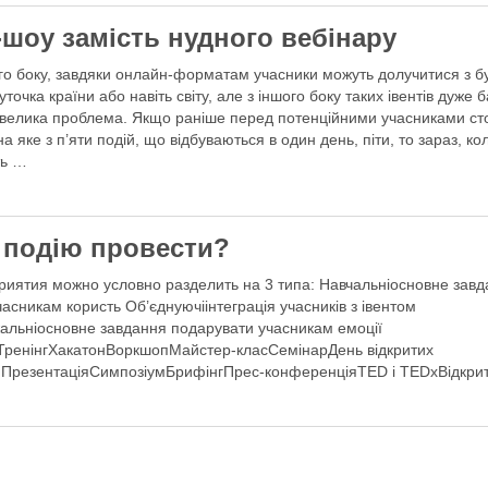
-шоу замість нудного вебінару
го боку, завдяки онлайн-форматам учасники можуть долучитися з б
уточка країни або навіть світу, але з іншого боку таких івентів дуже 
 велика проблема. Якщо раніше перед потенційними учасниками ст
на яке з п’яти подій, що відбуваються в один день, піти, то зараз, ко
ть …
 подію провести?
иятия можно условно разделить на 3 типа: Навчальніосновне зав
часникам користь Об’єднуючіінтеграція учасників з івентом
альніосновне завдання подарувати учасникам емоції
ТренінгХакатонВоркшопМайстер-класСемінарДень відкритих
ПрезентаціяСимпозіумБрифінгПрес-конференціяTED і TEDxВідкри
’юДегустація ФорумФестивальКонференціяКлубСамітSpeed datingК
мпіонат, турнірМарафонБізнес-вечеряМітап (meetup)Панельна
іяДілова граДебатиБізнес-сніданокМітингФокус-група
укціонКвестЕкскурсіяЦеремонія
няКвартирникКонцертВиставкаПікнікПрес-сніданокКорпоративТвор