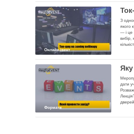
Ток
З одно
якого к
— і це
вибір, 
кількіс
Онлайн-івент
Яку
Меропр
дати у
Розваж
Лекція
дверей
Формати
інтерв
стілЧе
дискус
ПоказА
вручен