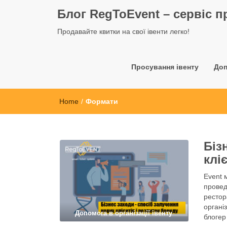
Блог RegToEvent – сервіс п
Продавайте квитки на свої івенти легко!
Просування івенту
Доп
Home
/
Формати
Біз
клі
Event 
провед
рестор
органі
Допомога в організації івенту
блогер