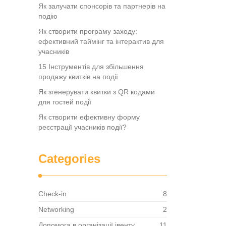
Як залучати спонсорів та партнерів на
подію
Як створити програму заходу:
ефективний таймінг та інтерактив для
учасників
15 Інструментів для збільшення
продажу квитків на події
Як згенерувати квитки з QR кодами
для гостей події
Як створити ефективну форму
реєстрації учасників події?
Categories
Check-in
8
Networking
2
Допомога в організації івенту
11