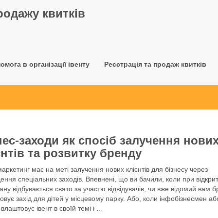
родажу квитків
омога в організації івенту
Реєстрація та продаж квитків
нес-заходи як спосіб залучення нови
єнтів та розвитку бренду
маркетинг має на меті залучення нових клієнтів для бізнесу через
ення спеціальних заходів. Впевнені, що ви бачили, коли при відкрит
ану відбувається свято за участю відвідувачів, чи вже відомий вам 
зовує захід для дітей у місцевому парку. Або, коли інфобізнесмен аб
 влаштовує івент в своїй темі і …