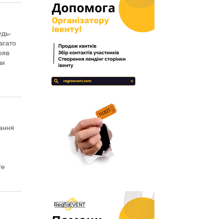
удь-
багато
ояв
ли
дання
те
руглий
чий