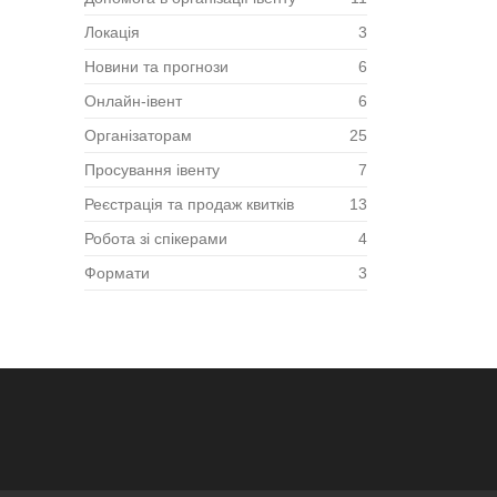
Локація
3
Новини та прогнози
6
Онлайн-івент
6
Організаторам
25
Просування івенту
7
Реєстрація та продаж квитків
13
Робота зі спікерами
4
Формати
3