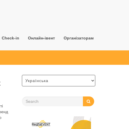
Check-in
Онлайн-івент
Організаторам
х
ті
бренд
о