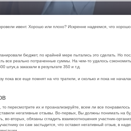
провели ивент. Хорошо или плохо? Искренне надеемся, что хорошо
нировали бюджет, по крайней мере пытались это сделать. Но по
тать все реально потраченные суммы. На чем-то удалось сэкономить
0 штук,а заказали в результате 350 и т.д.
зу пока все еще помнят на что тратили, и сколько и пока не начала
ов
 то пересмотрите их и проанализируйте, всем ли все понравилось
оставили негативные отзывы. Во-первых, Вы должны понимать на б
ть, во-вторых, обязаны сгладить взаимоотношения участник-организ
участнику он сам застыдится, что оставил негативный отзыв, в наде
мпенсации