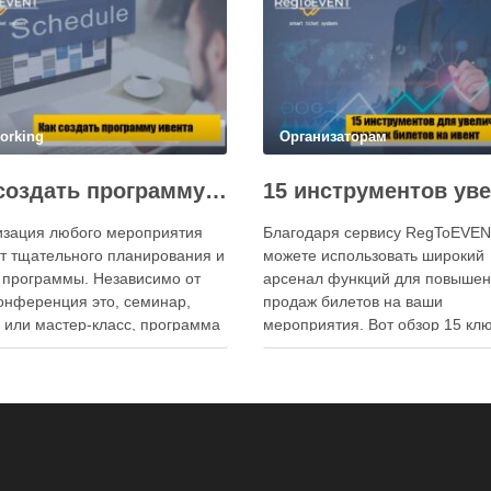
orking
Организаторам
Как создать программу мероприятия: эффективный тайминг и интерактив для участников
изация любого мероприятия
Благодаря сервису RegToEVEN
т тщательного планирования и
можете использовать широкий
 программы. Независимо от
арсенал функций для повыше
конференция это, семинар,
продаж билетов на ваши
или мастер-класс, программа
мероприятия. Вот обзор 15 кл
 ключевую роль в обеспечении
инструментов, которые помогу
ва для участников. Она
привлечь больше посетителей 
ет всем участникам
упростить организационные
ироваться в пространстве,
процессы. Ваши билеты должн
ить необходимую информацию
продаваться непрерывно – и д
уплениях и спикерах, а также
ночью. Форма регистрации с
 планировать свое время.
возможностью онлайн-оплаты