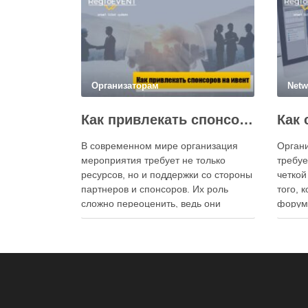
Организаторам
Netw
Как привлекать спонсоров и партнеров на мероприятие
В современном мире организация
Орган
мероприятия требует не только
требуе
ресурсов, но и поддержки со стороны
четкой
партнеров и спонсоров. Их роль
того, 
сложно переоценить, ведь они
форум 
помогают покрывать расходы,
играет
предоставляют дополнительные
удобст
ресурсы и повышают имидж события.
помога
Для успешного привлечения
ориент
спонсоров важно понимать их цели и
наход
интересы, предлагать выгодные
о выст
условия сотрудничества и
удобно