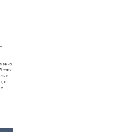
 —
именно
В этих
сь к
о, в
ем.