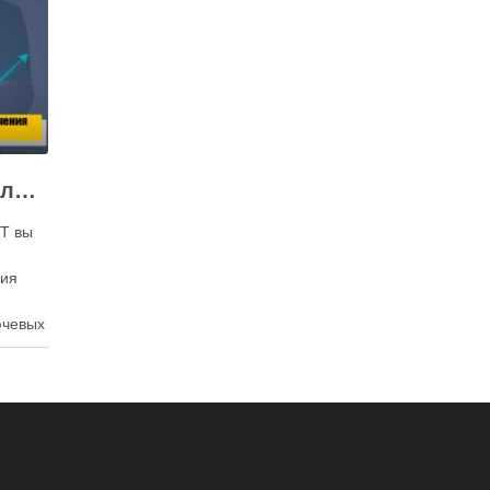
15 инструментов увеличения продаж билетов на события
T вы
ния
ючевых
т вам
и
ы
нем, и