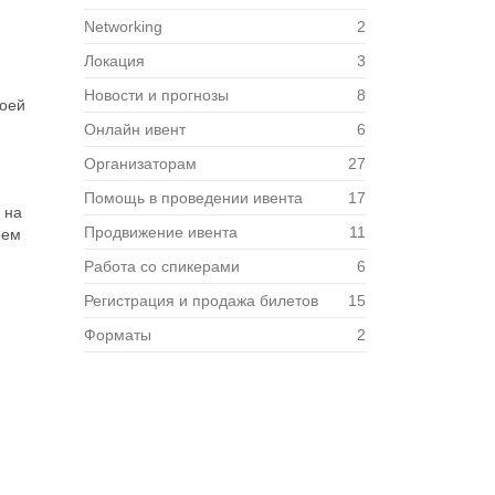
Networking
2
Локация
3
Новости и прогнозы
8
воей
Онлайн ивент
6
Организаторам
27
Помощь в проведении ивента
17
 на
Продвижение ивента
11
оем
Работа со спикерами
6
Регистрация и продажа билетов
15
Форматы
2