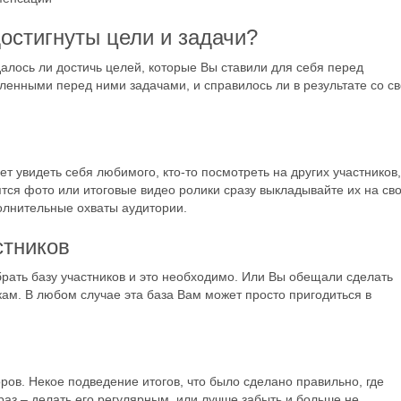
достигнуты цели и задачи?
алось ли достичь целей, которые Вы ставили для себя перед
ленными перед ними задачами, и справилось ли в результате со с
ет увидеть себя любимого, кто-то посмотреть на других участников,
вятся фото или итоговые видео ролики сразу выкладывайте их на св
ополнительные охваты аудитории.
стников
рать базу участников и это необходимо. Или Вы обещали сделать
кам. В любом случае эта база Вам может просто пригодиться в
ов. Некое подведение итогов, что было сделано правильно, где
з – делать его регулярным, или лучше забыть и больше не