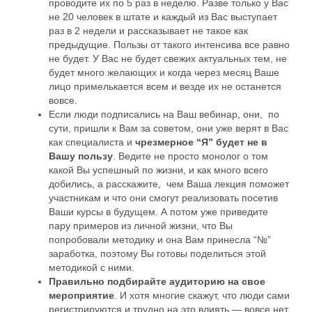
проводите их по 5 раз в неделю. Разве только у Вас
не 20 человек в штате и каждый из Вас выступает
раз в 2 недели и рассказывает не такое как
предыдущие. Пользы от такого интенсива все равно
не будет. У Вас не будет свежих актуальных тем, не
будет много желающих и когда через месяц Ваше
лицо примелькается всем и везде их не останется
вовсе.
Если люди подписались на Ваш вебинар, они, по
сути, пришли к Вам за советом, они уже верят в Вас
как специалиста и
чрезмерное “Я” будет не в
Вашу пользу
. Ведите не просто монолог о том
какой Вы успешный по жизни, и как много всего
добились, а расскажите, чем Ваша лекция поможет
участникам и что они смогут реализовать посетив
Ваши курсы в будущем. А потом уже приведите
пару примеров из личной жизни, что Вы
попробовали методику и она Вам принесла “№”
заработка, поэтому Вы готовы поделиться этой
методикой с ними.
Правильно подбирайте аудиторию на свое
мероприятие
. И хотя многие скажут, что люди сами
регистрируются и трудно на это влиять — вовсе нет.