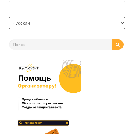
были редкостью стают тоже нормой. Поэтому если Вы
еще не знакомы с онлайн платформами давайте
посмотрим какие из них …