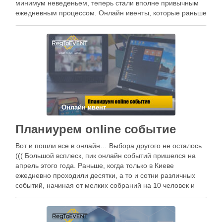
минимум неведеньем, теперь стали вполне привычным
ежедневным процессом. Онлайн ивенты, которые раньше
были редкостью стают тоже нормой. Поэтому если Вы
еще не знакомы с онлайн платформами давайте
посмотрим какие из них …
Онлайн ивент
Планиурем online событие
Вот и пошли все в онлайн… Выбора другого не осталось
((( Большой всплеск, пик онлайн событий пришелся на
апрель этого года. Раньше, когда только в Киеве
ежедневно проходили десятки, а то и сотни различных
событий, начиная от мелких собраний на 10 человек и
заканчивая огромными выставками на несколько тысяч
участников, …